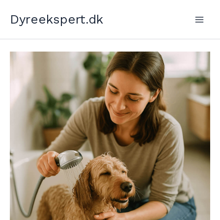
Gå
Dyreekspert.dk
til
indholdet