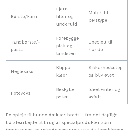
Fjern
Match til
Børste/kam
filter og
pelstype
underuld
Forebygge
Tandbørste/-
Specielt til
plak og
pasta
hunde
tandsten
Klippe
Sikkerhedsstop
Neglesaks
kløer
og bliv øvet
Beskytte
Ideel vinter og
Potevoks
poter
asfalt
Pelspleje til hunde dækker bredt – fra det daglige
børstearbejde til brug af specialprodukter som
tørshampoo og udredningsspray. Har du langhårede