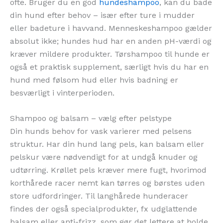
ofte. Bruger du en god
hundeshampoo
, kan du bade
din hund efter behov – især efter ture i mudder
eller badeture i havvand. Menneskeshampoo gælder
absolut ikke; hundes hud har en anden pH-værdi og
kræver mildere produkter. Tørshampoo til hunde er
også et praktisk supplement, særligt hvis du har en
hund med følsom hud eller hvis badning er
besværligt i vinterperioden.
Shampoo og balsam – vælg efter pelstype
Din hunds behov for vask varierer med pelsens
struktur. Har din hund lang pels, kan balsam eller
pelskur være nødvendigt for at undgå knuder og
udtørring. Krøllet pels kræver mere fugt, hvorimod
korthårede racer nemt kan tørres og børstes uden
store udfordringer. Til langhårede hunderacer
findes der også specialprodukter, fx udglattende
balsam eller anti-frizz, som gør det lettere at holde