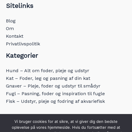
Sitelinks
Blog
Om
Kontakt
Privatlivspolitik
Kategorier
Hund – Alt om foder, pleje og udstyr
Kat – Foder, leg og pasning af din kat
Gnaver – Pleje, foder og udstyr til smådyr
Fugl – Pasning, foder og inspiration til fugle
Fisk – Udstyr, pleje og fodring af akvariefisk
Vi bruger cookies for at sikre, at vi giver dig den bedste
oplevelse på vores hjemmeside. Hvis du fortsætter med at
Copyright © 2026 Dyreekspert.dk