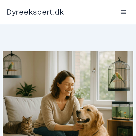
Gå
Dyreekspert.dk
til
indholdet