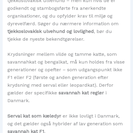
tjekkoslovakisk ulvehund – men kun hvis de er
godkendt og stambogsførte fra anerkendte
organisationer, og du opfylder krav til miljø og
dyrevelfærd. Søger du nærmere information om
tjekkoslovakisk ulvehund og lovlighed
, bør du
tjekke de nyeste bekendtgørelser.
Krydsninger mellem vilde og tamme katte, som
savannahkat og bengalkat, må kun holdes fra visse
generationer og opefter – som udgangspunkt ikke
F1 eller F2 (første og anden generation efter
krydsning med serval eller leopardkat). Derfor
gælder der specifikke
savannah kat regler
i
Danmark.
Serval kat som kæledyr
er ikke lovligt i Danmark,
og det gælder også hybrider af lav generation som
savannah kat F1
.