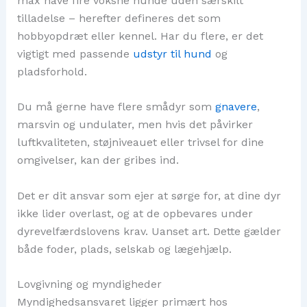
max have fire voksne hunde uden særskilt
tilladelse – herefter defineres det som
hobbyopdræt eller kennel. Har du flere, er det
vigtigt med passende
udstyr til hund
og
pladsforhold.
Du må gerne have flere smådyr som
gnavere
,
marsvin og undulater, men hvis det påvirker
luftkvaliteten, støjniveauet eller trivsel for dine
omgivelser, kan der gribes ind.
Det er dit ansvar som ejer at sørge for, at dine dyr
ikke lider overlast, og at de opbevares under
dyrevelfærdslovens krav. Uanset art. Dette gælder
både foder, plads, selskab og lægehjælp.
Lovgivning og myndigheder
Myndighedsansvaret ligger primært hos