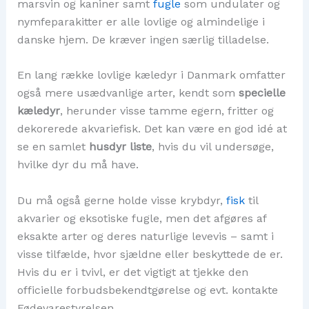
marsvin og kaniner samt
fugle
som undulater og
nymfeparakitter er alle lovlige og almindelige i
danske hjem. De kræver ingen særlig tilladelse.
En lang række lovlige kæledyr i Danmark omfatter
også mere usædvanlige arter, kendt som
specielle
kæledyr
, herunder visse tamme egern, fritter og
dekorerede akvariefisk. Det kan være en god idé at
se en samlet
husdyr liste
, hvis du vil undersøge,
hvilke dyr du må have.
Du må også gerne holde visse krybdyr,
fisk
til
akvarier og eksotiske fugle, men det afgøres af
eksakte arter og deres naturlige levevis – samt i
visse tilfælde, hvor sjældne eller beskyttede de er.
Hvis du er i tvivl, er det vigtigt at tjekke den
officielle forbudsbekendtgørelse og evt. kontakte
Fødevarestyrelsen.